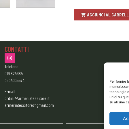
AGGIUNGI AL CARREL
CONTATTI
Telefono
019 824684
3534035574
Per fornire 
memorizzare 
E-mail
tecnologie c
unici su que
ordini@armeriatessitore.it
su alcune ca
armeriatessitore@gmail.com
Ac