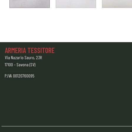
ARMERIA TESSITORE
Via Nazario Sauro, 23R
17100 – Savona (SV)
P.IVA 00120760095