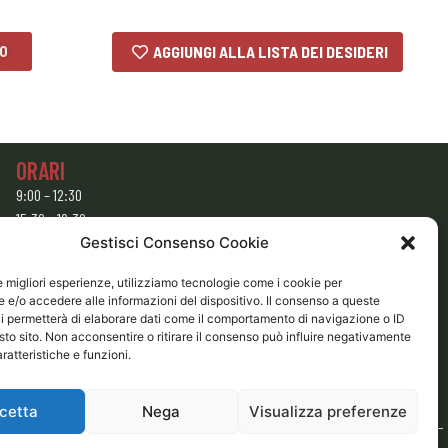
LO
AGGIUNGI ALLA LISTA DEI DESIDERI
ORARI
9:00 – 12:30
15:30 – 19:30
Gestisci Consenso Cookie
CHIUSO
Domenica e Lunedì mattina
le migliori esperienze, utilizziamo tecnologie come i cookie per
e/o accedere alle informazioni del dispositivo. Il consenso a queste
i permetterà di elaborare dati come il comportamento di navigazione o ID
sto sito. Non acconsentire o ritirare il consenso può influire negativamente
ratteristiche e funzioni.
cetta
Nega
Visualizza preferenze